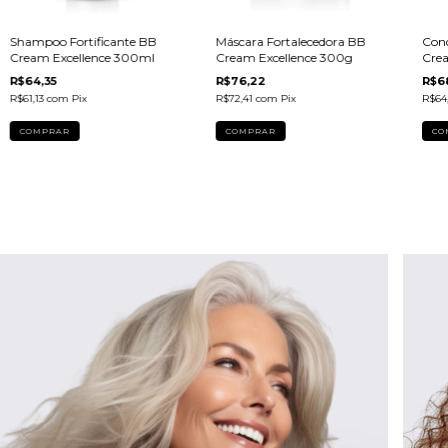
Shampoo Fortificante BB
Máscara Fortalecedora BB
Cond
Cream Excellence 300ml
Cream Excellence 300g
Crea
R$64,35
R$76,22
R$6
R$61,13
com
Pix
R$72,41
com
Pix
R$64