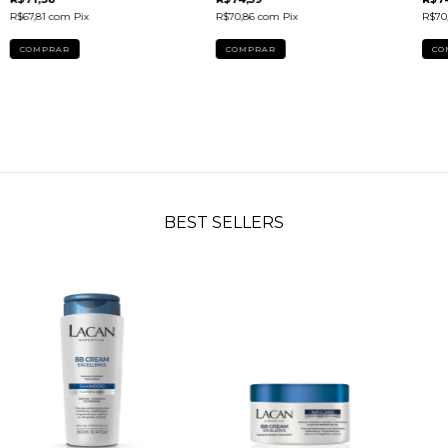
R$67,81
com
Pix
R$70,86
com
Pix
R$70
BEST SELLERS