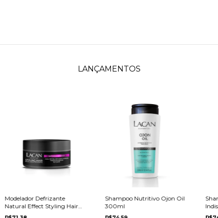
LANÇAMENTOS
Modelador Defrizante
Shampoo Nutritivo Ojon Oil
Sha
Natural Effect Styling Hair
300ml
Indi
90g
R$71,38
R$74,59
R$7