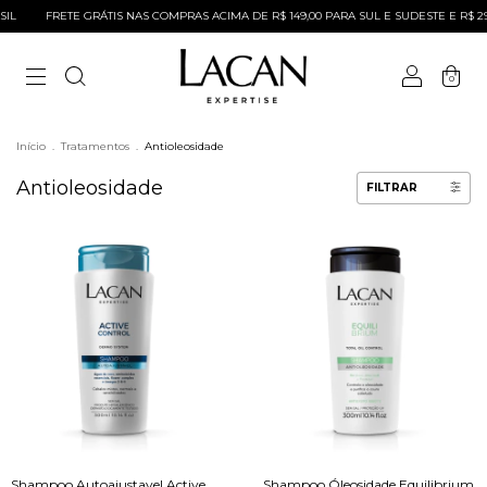
L
FRETE GRÁTIS NAS COMPRAS ACIMA DE R$ 149,00 PARA SUL E SUDESTE E R$ 299
0
Início
.
Tratamentos
.
Antioleosidade
Antioleosidade
FILTRAR
Shampoo Autoajustavel Active
Shampoo Óleosidade Equilibrium