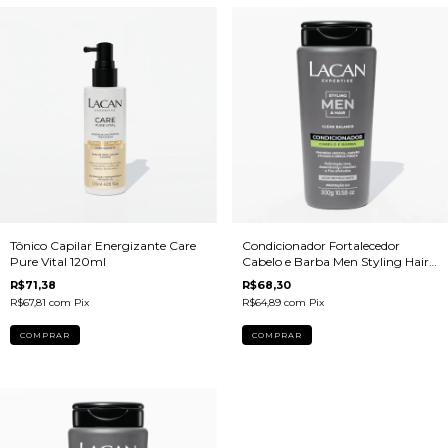
Tônico Capilar Energizante Care
Condicionador Fortalecedor
Pure Vital 120ml
Cabelo e Barba Men Styling Hair
300ml
R$71,38
R$68,30
R$67,81
com
Pix
R$64,89
com
Pix