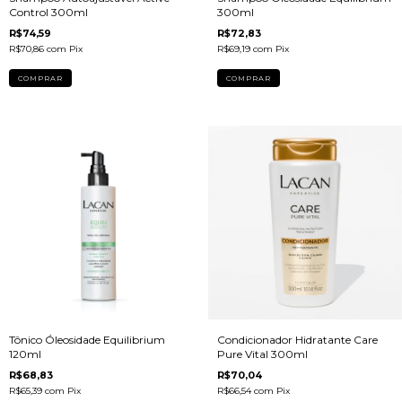
Control 300ml
300ml
R$74,59
R$72,83
R$70,86
com
Pix
R$69,19
com
Pix
Tônico Óleosidade Equilibrium
Condicionador Hidratante Care
120ml
Pure Vital 300ml
R$68,83
R$70,04
R$65,39
com
Pix
R$66,54
com
Pix