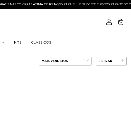
TIS NAS COMPRAS ACIMA DE R$ 149,00 PARA SUL E SUDESTE E R$ 299 PARA TODO O B
0
S
KITS
CLÁSSICOS
FILTRAR