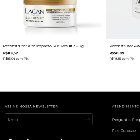
Reconstrutor Alto Impacto SOS Result 300g
Reconstrutor Al
R$89,52
R$50,89
R$85,04
com
Pix
R$48,35
com
Pix
ASSINE NOSSA NEWSLETTER
ATENDIMENTO
Perguntas Fre
Fale Conosco