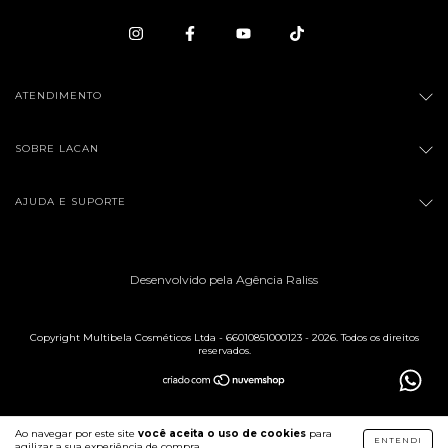
ATENDIMENTO
SOBRE LACAN
AJUDA E SUPORTE
Desenvolvido pela Agência Raliss
Copyright Multibela Cosméticos Ltda - 66010851000123 - 2026. Todos os direitos
reservados.
Ao navegar por este site
você aceita o uso de cookies
para
ENTENDI
agilizar a sua experiência de compra.