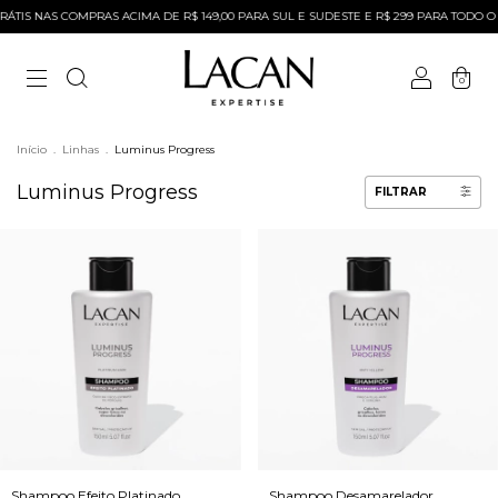
TIS NAS COMPRAS ACIMA DE R$ 149,00 PARA SUL E SUDESTE E R$ 299 PARA TODO O B
0
Início
.
Linhas
.
Luminus Progress
Luminus Progress
FILTRAR
Shampoo Efeito Platinado
Shampoo Desamarelador