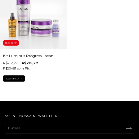
15
% OFF
Kit Luminus Progress Lacan
R$253,27
R$215,27
R$204,51
com
Pix
ASSINE NOSSA NEWSLETTER