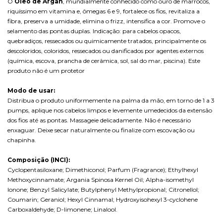
O
Óleo de Argan
, mundialmente conhecido como ouro de marrocos,
riquíssimo em vitamina e, ômegas 6 e 9, fortalece os fios, revitaliza a
fibra, preserva a umidade, elimina o frizz, intensifica a cor. Promove o
selamento das pontas duplas. Indicação: para cabelos opacos,
quebradiços, ressecados ou quimicamente tratados, principalmente os
descoloridos, coloridos, ressecados ou danificados por agentes externos
(química, escova, prancha de cerâmica, sol, sal do mar, piscina). Este
produto não é um protetor
Modo de usar:
Distribua o produto uniformemente na palma da mão, em torno de 1 a 3
pumps, aplique nos cabelos limpos e levemente umedecidos da extensão
dos fios até as pontas. Massageie delicadamente. Não é necessário
enxaguar. Deixe secar naturalmente ou finalize com escovação ou
chapinha.
Composição (INCI):
Cyclopentasiloxane; Dimethiconol; Parfum (Fragrance); Ethylhexyl
Methoxycinnamate; Argania Spinosa Kernel Oil; Alpha-isomethyl
Ionone; Benzyl Salicylate; Butylphenyl Methylpropional; Citronellol;
Coumarin; Geraniol; Hexyl Cinnamal; Hydroxyisohexyl 3-cyclohene
Carboxaldehyde; D-limonene; Linalool.