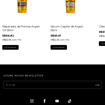
Reparador de Pontas Argan
Sérum Capilar de Argan
Óleo
Oil 55ml
55ml
R$61
R$66,82
R$65,61
R$58
R$63,48
com
Pix
R$62,33
com
Pix
ASSINE NOSSA NEWSLETTER