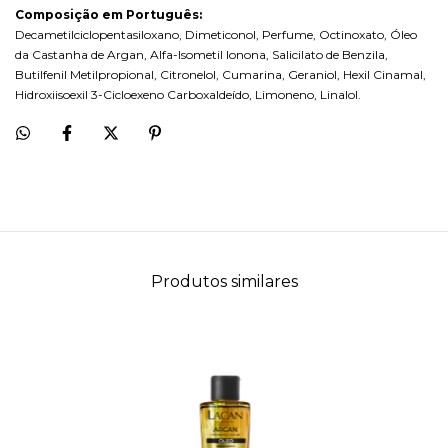
Composição em Português:
Decametilciclopentasiloxano, Dimeticonol, Perfume, Octinoxato, Óleo
da Castanha de Argan, Alfa-Isometil Ionona, Salicilato de Benzila,
Butilfenil Metilpropional, Citronelol, Cumarina, Geraniol, Hexil Cinamal,
Hidroxiisoexil 3-Cicloexeno Carboxaldeído, Limoneno, Linalol.
Produtos similares