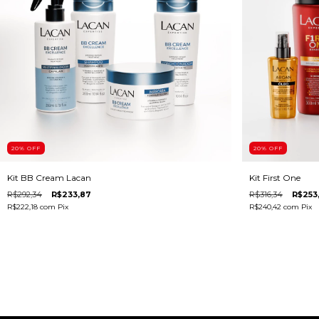
20
% OFF
20
% OFF
Kit BB Cream Lacan
Kit First One
R$292,34
R$233,87
R$316,34
R$253
R$222,18
com
Pix
R$240,42
com
Pix