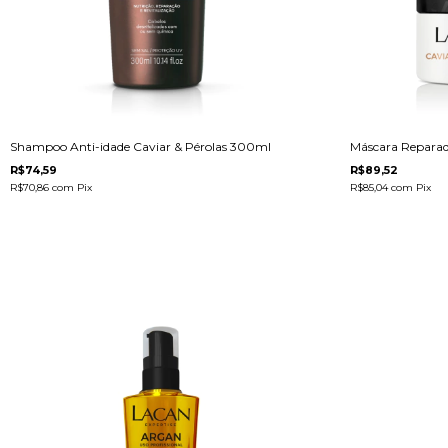
Shampoo Anti-idade Caviar & Pérolas 300ml
Máscara Reparad
R$74,59
R$89,52
R$70,86
com
Pix
R$85,04
com
Pix