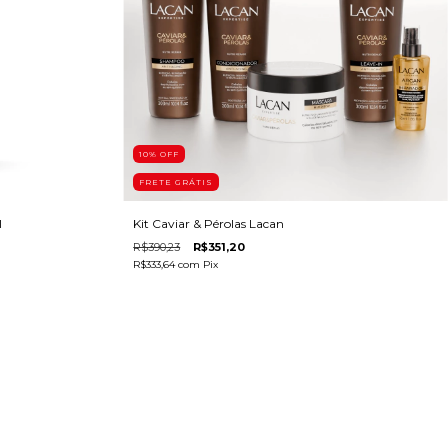
10
% OFF
FRETE GRÁTIS
l
Kit Caviar & Pérolas Lacan
R$390,23
R$351,20
R$333,64
com
Pix