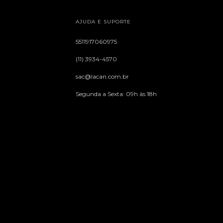
AJUDA E SUPORTE
5511917060975
(11) 3934-4570
sac@lacan.com.br
Segunda a Sexta: 09h às 18h