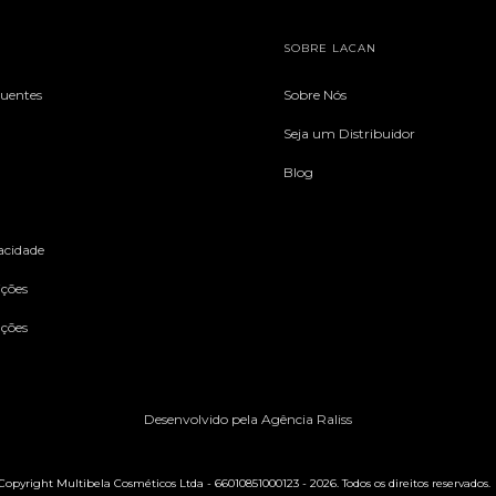
SOBRE LACAN
quentes
Sobre Nós
Seja um Distribuidor
Blog
vacidade
ções
uções
Desenvolvido pela Agência Raliss
Copyright Multibela Cosméticos Ltda - 66010851000123 - 2026. Todos os direitos reservados.