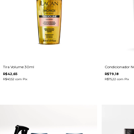
Tira Volume 30ml
Condicionador N
R$42,65
R$79,18
R$40,52
com
Pix
R$75,22
com
Pix