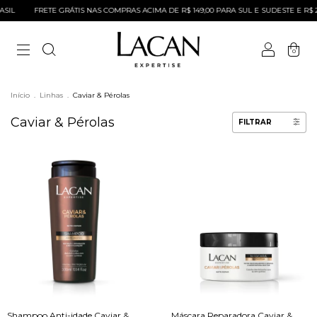
SIL
FRETE GRÁTIS NAS COMPRAS ACIMA DE R$ 149,00 PARA SUL E SUDESTE E R$ 2
0
Início
.
Linhas
.
Caviar & Pérolas
Caviar & Pérolas
FILTRAR
Shampoo Anti-idade Caviar &
Máscara Reparadora Caviar &