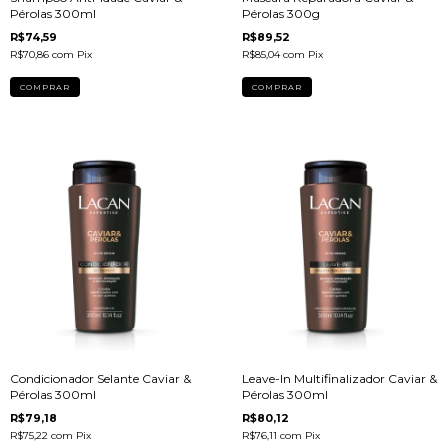
Pérolas 300ml
Pérolas 300g
R$74,59
R$89,52
R$70,86
com
Pix
R$85,04
com
Pix
Condicionador Selante Caviar &
Leave-In Multifinalizador Caviar &
Pérolas 300ml
Pérolas 300ml
R$79,18
R$80,12
R$75,22
com
Pix
R$76,11
com
Pix