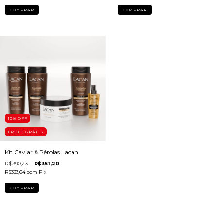
10
% OFF
FRETE GRÁTIS
Kit Caviar & Pérolas Lacan
R$390,23
R$351,20
R$333,64
com
Pix