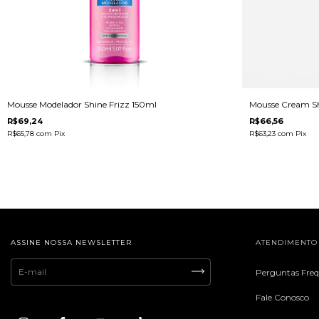
Mousse Modelador Shine Frizz 150ml
Mousse Cream Sh
R$69,24
R$66,56
R$65,78
com
Pix
R$63,23
com
Pix
ASSINE NOSSA NEWSLETTER
ATENDIMENTO
Perguntas Fre
Fale Conosco