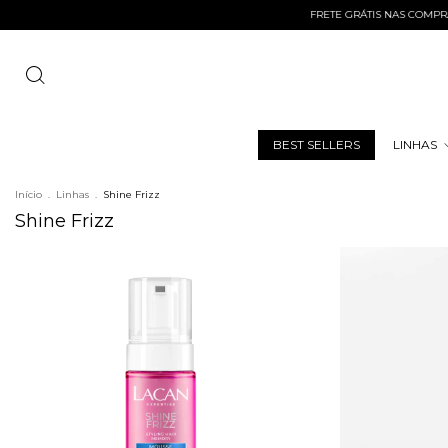
FRETE GRÁTIS NAS COMPRAS A
BEST SELLERS
LINHAS
Início
.
Linhas
.
Shine Frizz
Shine Frizz