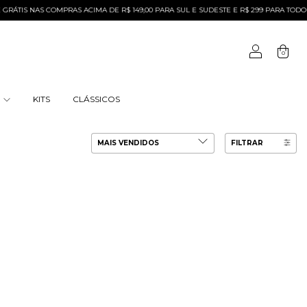
ÁTIS NAS COMPRAS ACIMA DE R$ 149,00 PARA SUL E SUDESTE E R$ 299 PARA TODO O 
0
S
KITS
CLÁSSICOS
FILTRAR