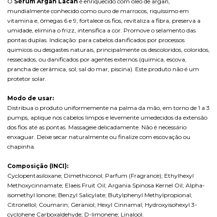
O
Sérum Argan Lacan
é enriquecido com óleo de argan,
mundialmente conhecido como ouro de marrocos, riquíssimo em
vitamina e, ômegas 6 e 9, fortalece os fios, revitaliza a fibra, preserva a
umidade, elimina o frizz, intensifica a cor. Promove o selamento das
pontas duplas. Indicação: para cabelos danificados por processos
quimicos ou desgastes naturais, principalmente os descoloridos, coloridos,
ressecados, ou danificados por agentes externos (química, escova,
prancha de cerâmica, sol, sal do mar, piscina). Este produto não é um
protetor solar.
Modo de usar:
Distribua o produto uniformemente na palma da mão, em torno de 1 a 3
pumps, aplique nos cabelos limpos e levemente umedecidos da extensão
dos fios até as pontas. Massageie delicadamente. Não é necessário
enxaguar. Deixe secar naturalmente ou finalize com escovação ou
chapinha.
Composição (INCI):
Cyclopentasiloxane; Dimethiconol; Parfum (Fragrance); Ethylhexyl
Methoxycinnamate; Elaeis Fruit Oil; Argania Spinosa Kernel Oil; Alpha-
isomethyl Ionone; Benzyl Salicylate; Butylphenyl Methylpropional;
Citronellol; Coumarin; Geraniol; Hexyl Cinnamal; Hydroxyisohexyl 3-
cyclohene Carboxaldehyde; D-limonene; Linalool.