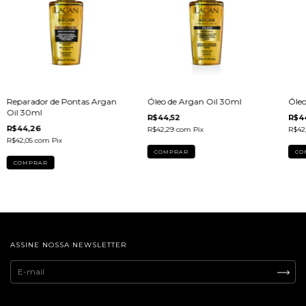
Reparador de Pontas Argan
Óleo de Argan Oil 30ml
Óleo
Oil 30ml
R$44,52
R$4
R$44,26
R$42,29
com
Pix
R$42
R$42,05
com
Pix
ASSINE NOSSA NEWSLETTER