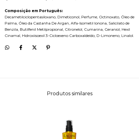
Composição em Português:
Decametilciclopentasiloxano, Dimeticonol, Perfume, Octinoxato, Óleo de
Palma, Óleo da Castanha De Argan, Alfa-Isometil Ionona, Salicilato de
Benzila, Butilfenil Metilpropional, Citronelol, Cumarina, Geraniol, Hexil
Cinamal, Hidroxiisoexil 3-Cicloexeno Carboxaldeído, D-Limoneno, Linalol.
Produtos similares