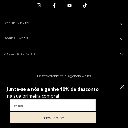
ATENDIMENTO
SOBRE LACAN
AJUDA E SUPORTE
Desenvolvido pela Agência Raliss
Copyright Multibela Cosméticos Ltda - 66010851000123 - 2026. Todos os direitos
reservados.
Ao navegar por este site
você aceita o uso de cookies
para
ENTENDI
agilizar a sua experiência de compra.