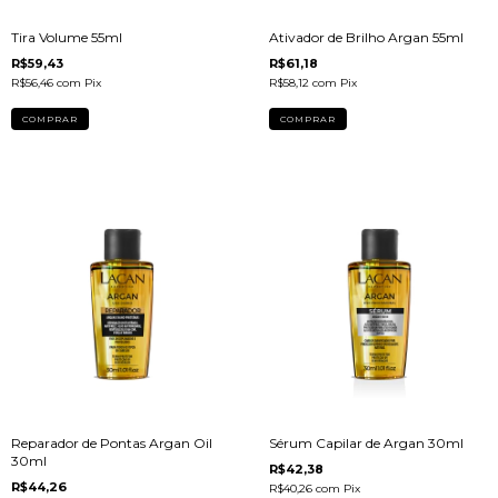
Tira Volume 55ml
Ativador de Brilho Argan 55ml
R$59,43
R$61,18
R$56,46
com
Pix
R$58,12
com
Pix
Reparador de Pontas Argan Oil
Sérum Capilar de Argan 30ml
30ml
R$42,38
R$44,26
R$40,26
com
Pix