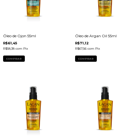
Óleo de Ojon 55ml
Óleo de Argan Oil 55ml
R$61,45
R$71,12
R$58,38
com
Pix
R$67,56
com
Pix