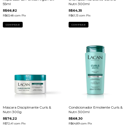
55ml
Nutri 300ml
R$66,82
R$64,35
R$63,48
com
Pix
R$61,13
com
Pix
Máscara Disciplinante Curls &
Condicionador Emoliente Curls &
Nutri 300g
Nutri 300ml
R$76,22
R$68,30
R$72,41
com
Pix
R$64,89
com
Pix