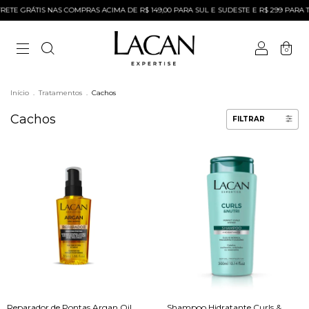
E GRÁTIS NAS COMPRAS ACIMA DE R$ 149,00 PARA SUL E SUDESTE E R$ 299 PARA TOD
0
Início
.
Tratamentos
.
Cachos
Cachos
FILTRAR
Reparador de Pontas Argan Oil
Shampoo Hidratante Curls &