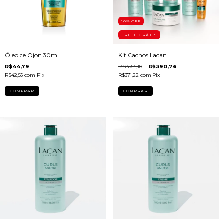
10
% OFF
FRETE GRÁTIS
Óleo de Ojon 30ml
Kit Cachos Lacan
R$44,79
R$434,18
R$390,76
R$42,55
com
Pix
R$371,22
com
Pix