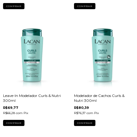
Leave-In Modelador Curls & Nutri
Modelador de Cachos Curls &
300ml
Nutri 300ml
R$69,77
R$80,39
R$66,28
com
Pix
R$76,37
com
Pix