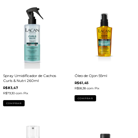
Spray Umidificador de Cachos
Óleo de Ojon 55ml
Curls & Nutri 260ml
R$61,45
R$83,47
R$58,38
com
Pix
R$79,30
com
Pix