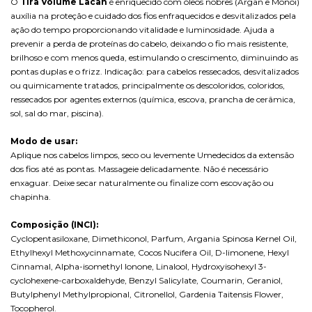
O
Tira Volume Lacan
é enriquecido com óleos nobres (Argan e Monoi)
auxília na proteção e cuidado dos fios enfraquecidos e desvitalizados pela
ação do tempo proporcionando vitalidade e luminosidade. Ajuda a
prevenir a perda de proteínas do cabelo, deixando o fio mais resistente,
brilhoso e com menos queda, estimulando o crescimento, diminuindo as
pontas duplas e o frizz. Indicação: para cabelos ressecados, desvitalizados
ou quimicamente tratados, principalmente os descoloridos, coloridos,
ressecados por agentes externos (química, escova, prancha de cerâmica,
sol, sal do mar, piscina).
Modo de usar:
Aplique nos cabelos limpos, seco ou levemente Umedecidos da extensão
dos fios até as pontas. Massageie delicadamente. Não é necessário
enxaguar. Deixe secar naturalmente ou finalize com escovação ou
chapinha.
Composição (INCI):
Cyclopentasiloxane, Dimethiconol, Parfum, Argania Spinosa Kernel Oil,
Ethylhexyl Methoxycinnamate, Cocos Nucifera Oil, D-limonene, Hexyl
Cinnamal, Alpha-isomethyl Ionone, Linalool, Hydroxyisohexyl 3-
cyclohexene-carboxaldehyde, Benzyl Salicylate, Coumarin, Geraniol,
Butylphenyl Methylpropional, Citronellol, Gardenia Taitensis Flower,
Tocopherol.