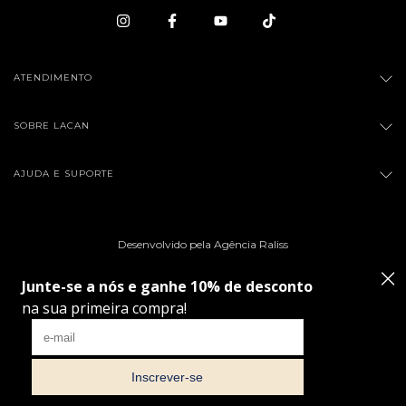
ATENDIMENTO
SOBRE LACAN
AJUDA E SUPORTE
Desenvolvido pela Agência Raliss
Copyright Multibela Cosméticos Ltda - 66010851000123 - 2026. Todos os direitos
reservados.
Ao navegar por este site
você aceita o uso de cookies
para
ENTENDI
agilizar a sua experiência de compra.