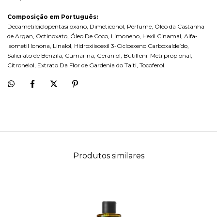
Composição em Português:
Decametilciclopentasiloxano, Dimeticonol, Perfume, Óleo da Castanha
de Argan, Octinoxato, Óleo De Coco, Limoneno, Hexil Cinamal, Alfa-
Isometil Ionona, Linalol, Hidroxiisoexil 3-Cicloexeno Carboxaldeído,
Salicilato de Benzila, Cumarina, Geraniol, Butilfenil Metilpropional,
Citronelol, Extrato Da Flor de Gardenia do Taiti, Tocoferol.
Produtos similares