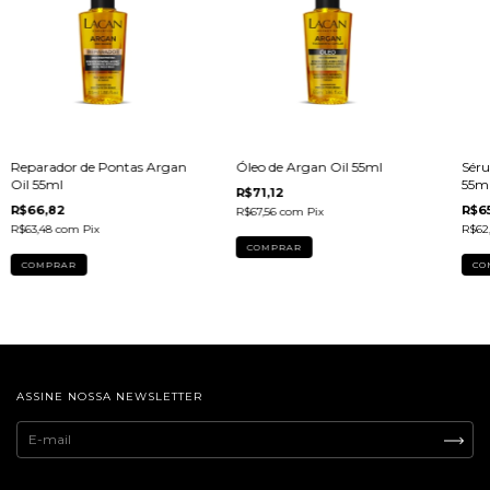
Reparador de Pontas Argan
Óleo de Argan Oil 55ml
Séru
Oil 55ml
55m
R$71,12
R$66,82
R$65
R$67,56
com
Pix
R$63,48
com
Pix
R$62
ASSINE NOSSA NEWSLETTER