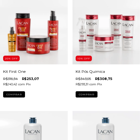
20
% OFF
10
% OFF
Kit First One
Kit Pós Quimica
R$316,34
R$253,07
R$343,05
R$308,75
R$240,42
com
Pix
R$293,31
com
Pix