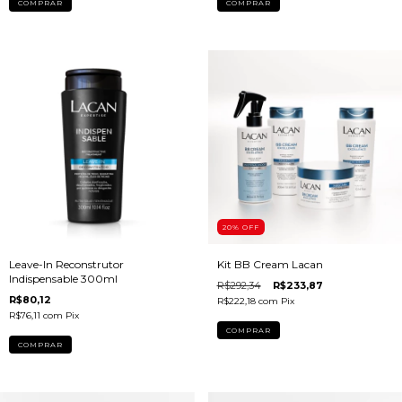
20
% OFF
Leave-In Reconstrutor
Kit BB Cream Lacan
Indispensable 300ml
R$292,34
R$233,87
R$80,12
R$222,18
com
Pix
R$76,11
com
Pix