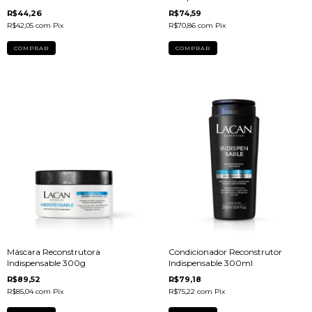
R$44,26
R$74,59
R$42,05
com
Pix
R$70,86
com
Pix
Máscara Reconstrutora
Condicionador Reconstrutor
Indispensable 300g
Indispensable 300ml
R$89,52
R$79,18
R$85,04
com
Pix
R$75,22
com
Pix