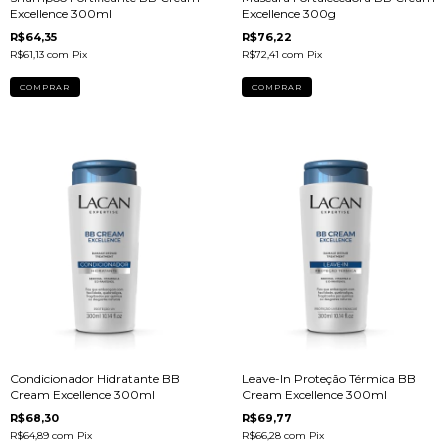
Excellence 300ml
Excellence 300g
R$64,35
R$76,22
R$61,13
com
Pix
R$72,41
com
Pix
Condicionador Hidratante BB
Leave-In Proteção Térmica BB
Cream Excellence 300ml
Cream Excellence 300ml
R$68,30
R$69,77
R$64,89
com
Pix
R$66,28
com
Pix