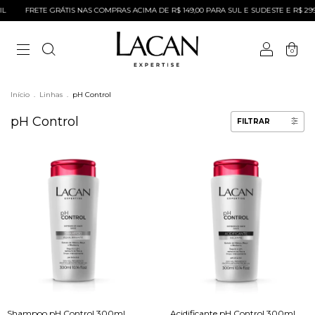
L
FRETE GRÁTIS NAS COMPRAS ACIMA DE R$ 149,00 PARA SUL E SUDESTE E R$ 299
0
Início
.
Linhas
.
pH Control
pH Control
FILTRAR
Shampoo pH Control 300ml
Acidificante pH Control 300ml