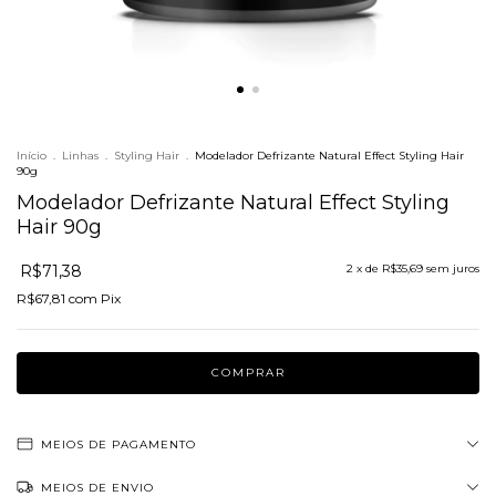
Início
.
Linhas
.
Styling Hair
.
Modelador Defrizante Natural Effect Styling Hair
90g
Modelador Defrizante Natural Effect Styling
Hair 90g
R$71,38
2
x de
R$35,69
sem juros
R$67,81
com
Pix
MEIOS DE PAGAMENTO
MEIOS DE ENVIO