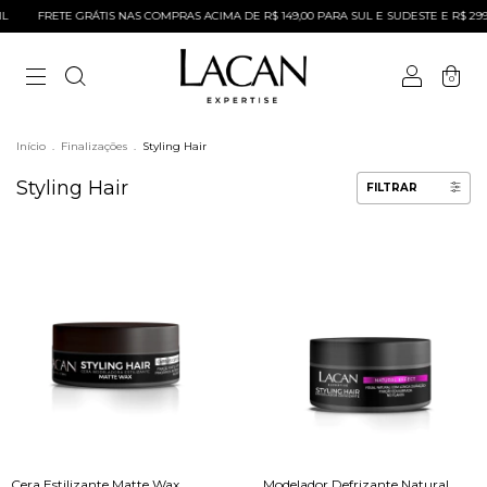
L
FRETE GRÁTIS NAS COMPRAS ACIMA DE R$ 149,00 PARA SUL E SUDESTE E R$ 299
0
Início
.
Finalizações
.
Styling Hair
Styling Hair
FILTRAR
Cera Estilizante Matte Wax
Modelador Defrizante Natural