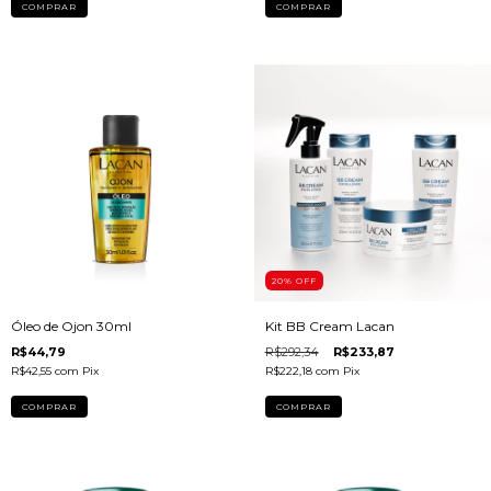
20
% OFF
Óleo de Ojon 30ml
Kit BB Cream Lacan
R$44,79
R$292,34
R$233,87
R$42,55
com
Pix
R$222,18
com
Pix