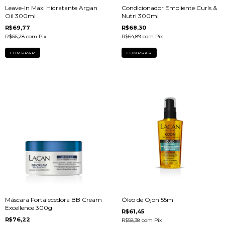
Leave-In Maxi Hidratante Argan
Condicionador Emoliente Curls &
Oil 300ml
Nutri 300ml
R$69,77
R$68,30
R$66,28
com
Pix
R$64,89
com
Pix
Máscara Fortalecedora BB Cream
Óleo de Ojon 55ml
Excellence 300g
R$61,45
R$76,22
R$58,38
com
Pix