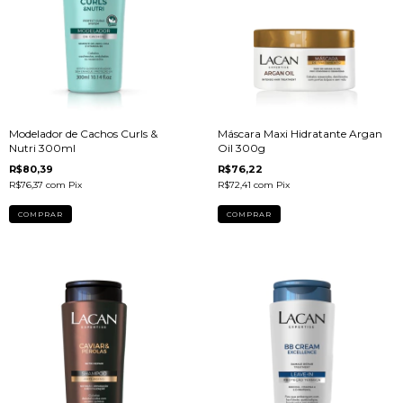
Modelador de Cachos Curls &
Máscara Maxi Hidratante Argan
Nutri 300ml
Oil 300g
R$80,39
R$76,22
R$76,37
com
Pix
R$72,41
com
Pix