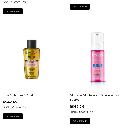
R$72,41
com
Pix
Tira Volume 30ml
Mousse Modelador Shine Frizz
150ml
R$42,65
R$69,24
R$40,52
com
Pix
R$65,78
com
Pix