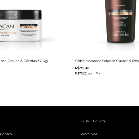
ora Caviar & Pérolas 300g
Condicionador Selante Caviar & Pé
R$79,18
R$75,22
com
Pix
SOBRE LACAN
quentes
Sobre Nós