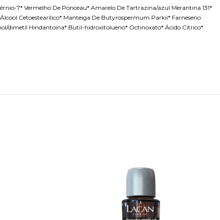
uatérnio-7* Vermelho De Ponceau* Amarelo De Tartrazina/azul Merantina 131*
er De Álcool Cetoestearílico* Manteiga De Butyrospermum Parkii* Farneseno
l/dimetil Hindantoina* Butil-hidroxitolueno* Octinoxato* Ácido Cítrico*