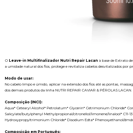
O
Leave-in Multifinalizador Nutri Repair Lacan
à base de Extrato d
a umidade natural dos fios, protege e revitaliza cabelos desvitalizados por 
Modo de usar:
No cabelo limpo e úmido, aplicar na extensão dos fios até as pontas, massag
dos demais produtos da linha NUTRI REPAIR CAVIAR & PÉROLAS LACAN.
Composição (INCI):
Aqua* Cetearyl Alcohol* Petrolatum* Glycerin* Cetrimonium Chloride* Corn
Salicylate/butylphenyl Methylpropional/citronellol/limonene/linalool* C11
Hydroxypropyltrimonium Chloride* Disodium Edta* Phenoxyethanol/dmdm 
Composição em Português: