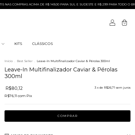
 COMPRAS ACIMA DE R$ 149,00 PARA SUL E SUDESTE E R$ 299 PARA TODO O BRASIL
0
S
KITS
CLÁSSICOS
Início
.
Best Seller
.
Leave-In Multifinalizador Caviar & Pérolas 300ml
Leave-In Multifinalizador Caviar & Pérolas
300ml
R$80,12
3
x de
R$26,71
sem juros
R$76,11
com
Pix