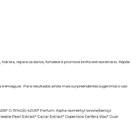
re, hidrata, repara os danos, fortalece e promove brilho extraordinário. Repõe
utos e enxaguar. Para resultados ainda mais surpreendentes sugerimos o uso
6255* Ci 19140/ci 42051* Parfum: Alpha-isomethyl Ionone/benzyl
nesene Pearl Extract* Caviar Extract* Copernicia Cerifera Wax* Guar