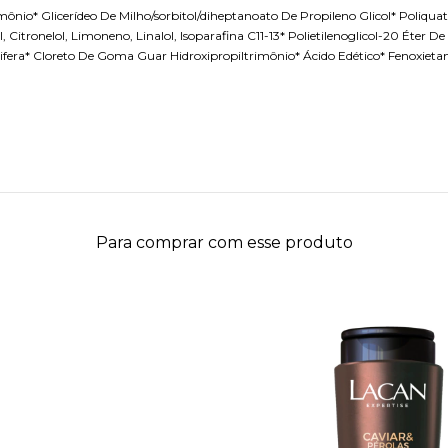
rimônio* Glicerídeo De Milho/sorbitol/diheptanoato De Propileno Glicol* Poliq
al, Citronelol, Limoneno, Linalol, Isoparafina C11-13* Polietilenoglicol-20 Ét
fera* Cloreto De Goma Guar Hidroxipropiltrimônio* Ácido Edético* Fenoxietano
Para comprar com esse produto