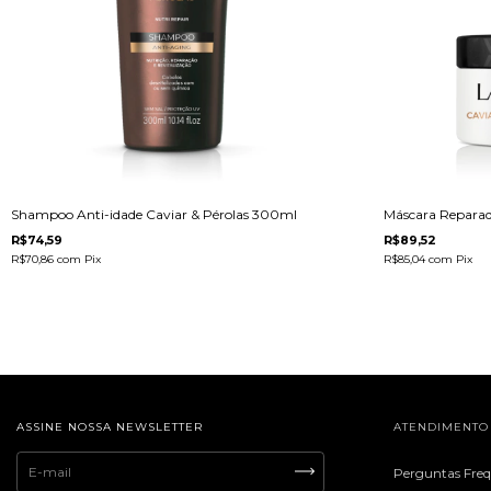
Shampoo Anti-idade Caviar & Pérolas 300ml
Máscara Reparad
R$74,59
R$89,52
R$70,86
com
Pix
R$85,04
com
Pix
ASSINE NOSSA NEWSLETTER
ATENDIMENTO
Perguntas Fre