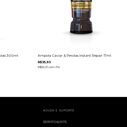
rolas 300ml
Ampola Caviar & Perolas Instant Repair 17ml
R$35,93
R$34,13
com
Pix
AJUDA E SUPORTE
5511917060975