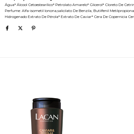
Água* Álcool Cetoestearílico* Petrolato Amarelo* Glicerol* Cloreto De Cet
Perfume: Alfa-isometil Ionona,salicilato De Benzila, Butilfenil Metilpropion
Hidrogenado Extrato De Pérola* Extrato De Caviar* Cera De Copernicia Ceri