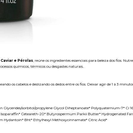
e
Caviar e Pérolas
, reúne os ingredientes essenciais para beleza dos fios. Nut
processos químicos, térmicos ou desgastes naturais.
eando os cabelos e deslizando os dedos entre os fios. Deixar agir de 1 á 3 min
 Glycerides/sorbitol/propylene Glycol Diheptanoate* Polyquaternium-7* Ci 1
-13 Isoparaffin* Ceteareth-20* Butyrospermum Parkii Butter* Hydrogenated Far
Hydantoin* Bht* Ethylhexyl Methoxycinnamate* Citric Acid*