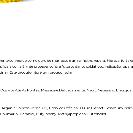
nte conhecido como ouro de marrocos e amla, nutre, repara, hidrata, fortale
nsifica a cor, além de proteger contra futuros danos oxidativos. Indicação: ppa
cina). Este produto não é um protetor solar.
Dos Fios Até As Pontas. Massageie Delicadamente. Não É Necessário Enxagua
Argania Spinosa Kernel Oil, Emblica Officinalis Fruit Extract, Sesamum Indi
 Coumarin, Geraniol, Butylphenyl Methylpropional, Citronellol.