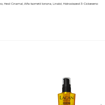
exil Cinamal, Alfa-Isometil Ionona, Linalol, Hidroxiisoexil 3-Cicloexeno