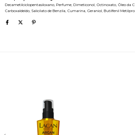
Decametilciclopentasiloxano, Perfume, Dimeticonol, Octinoxato, Óleo da Cas
Carboxaldeído, Salicilato de Benzila, Cumarina, Geraniol, Butilfenil Metilpro