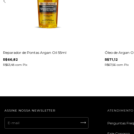
Reparador de Pontas Argan Oil 55ml
Óleo de Argan Oi
R$66,82
R$71,12
R$63,48
com
Pix
R$67,56
com
Pix
ASSINE NOSSA NEWSLETTER
ATENDIMENTO
Perguntas Fre
Fale Conosco