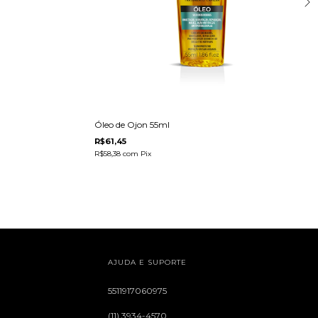
Óleo de Ojon 55ml
R$61,45
R$58,38
com
Pix
AJUDA E SUPORTE
5511917060975
(11) 3934-4570