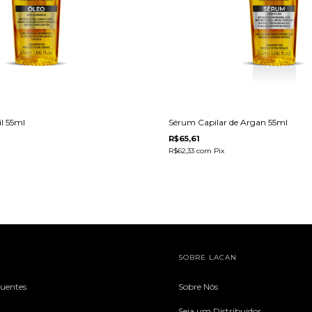
l 55ml
Sérum Capilar de Argan 55ml
R$65,61
R$62,33
com
Pix
SOBRE LACAN
quentes
Sobre Nós
Seja um Distribuidor