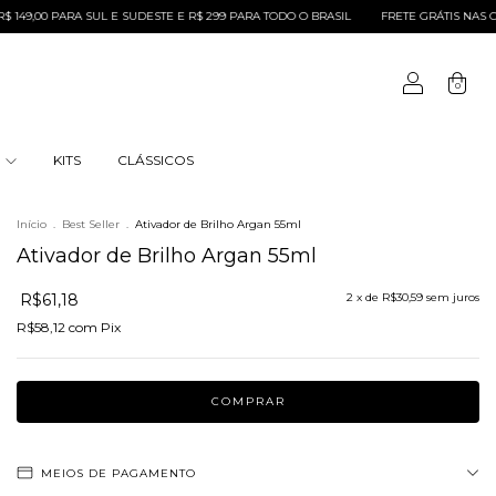
A SUL E SUDESTE E R$ 299 PARA TODO O BRASIL
FRETE GRÁTIS NAS COMPRAS ACIM
0
S
KITS
CLÁSSICOS
Início
.
Best Seller
.
Ativador de Brilho Argan 55ml
Ativador de Brilho Argan 55ml
R$61,18
2
x de
R$30,59
sem juros
R$58,12
com
Pix
MEIOS DE PAGAMENTO