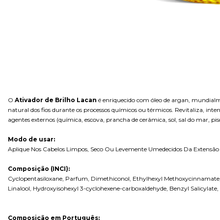
O
Ativador de Brilho Lacan
é enriquecido com óleo de argan, mundialme
natural dos fios durante os processos químicos ou térmicos. Revitaliza, inte
agentes externos (química, escova, prancha de cerâmica, sol, sal do mar, pis
Modo de usar:
Aplique Nos Cabelos Limpos, Seco Ou Levemente Umedecidos Da Extensão 
Composição (INCI):
Cyclopentasiloxane, Parfum, Dimethiconol, Ethylhexyl Methoxycinnamate, 
Linalool, Hydroxyisohexyl 3-cyclohexene-carboxaldehyde, Benzyl Salicylate,
Composição em Português: