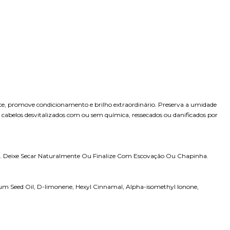
ce, promove condicionamento e brilho extraordinário. Preserva a umidade
ra cabelos desvitalizados com ou sem química, ressecados ou danificados por
r. Deixe Secar Naturalmente Ou Finalize Com Escovação Ou Chapinha.
cum Seed Oil, D-limonene, Hexyl Cinnamal, Alpha-isomethyl Ionone,