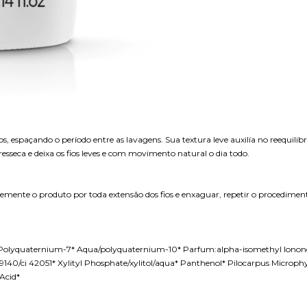
s, espaçando o período entre as lavagens. Sua textura leve auxilía no reequili
sseca e deixa os fios leves e com movimento natural o dia todo.
mente o produto por toda extensão dos fios e enxaguar, repetir o procedimen
yquaternium-7* Aqua/polyquaternium-10* Parfum:alpha-isomethyl Ionone/benz
40/ci 42051* Xylityl Phosphate/xylitol/aqua* Panthenol* Pilocarpus Microphy
Acid*