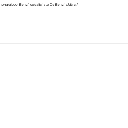
/álcool Benzílico/salicilato De Benzila/citral/