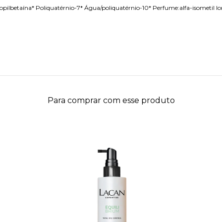
betaína* Poliquatérnio-7* Água/poliquatérnio-10* Perfume:alfa-isometil Ionona
Para comprar com esse produto