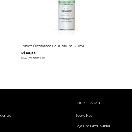
Tônico Óleosidade Equilibrium 120ml
R$68,83
R$65,39
com
Pix
SOBRE LACAN
quentes
Sobre Nós
Seja um Distribuidor