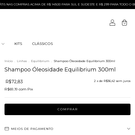
S COMPRAS ACIMA DE R$ 149,00 PARA SUL E SUDESTE E R$ 299 PARA TODO O BRASIL
0
S
KITS
CLÁSSICOS
Início
.
Linhas
.
Equilibrium
.
Shampoo Óleosidade Equilibrium 300ml
Shampoo Óleosidade Equilibrium 300ml
R$72,83
2
x de
R$36,42
sem juros
R$69,19
com
Pix
MEIOS DE PAGAMENTO