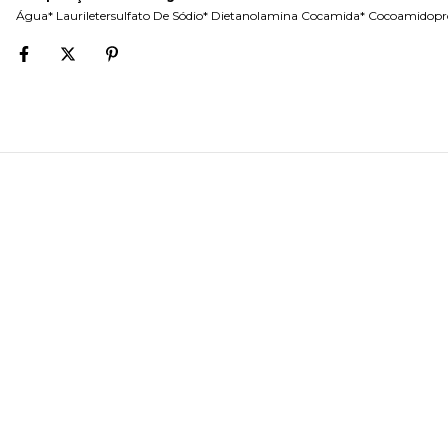
Água* Lauriletersulfato De Sódio* Dietanolamina Cocamida* Cocoamidopropil