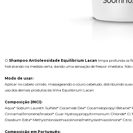
O
Shampoo Antioleosidade Equilibrium Lacan
limpa profunda os fio
hidratando na medida certa, dando uma sensação de frescor imediata. Não re
Modo de usar:
Aplicar no cabelo úmido, massageando o couro cabeludo, distribuindo suave
uso dos demais produtos da linha Equilibrium Lacan.
Composição (INCI):
Aqua* Sodium Laureth Sulfate* Cocamide Dea* Cocamidopropyl Betaine* Pol
Cinnamal/limonene/linalool* Guar Hydroxypropyltrimonium Chloride* Ci 191
Disodium Edta* Methylchloroisothiazolinone/methylisothiazolinone* Citric 
Composição em Português: