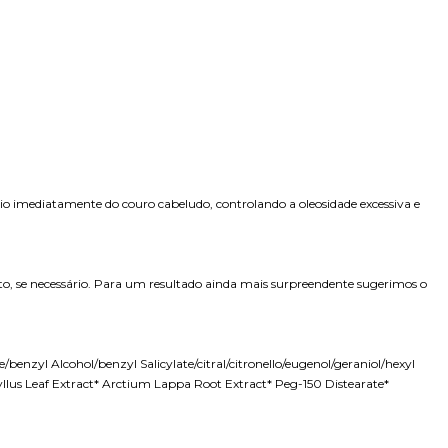
brio imediatamente do couro cabeludo, controlando a oleosidade excessiva e
to, se necessário. Para um resultado ainda mais surpreendente sugerimos o
yl Alcohol/benzyl Salicylate/citral/citronello/eugenol/geraniol/hexyl
llus Leaf Extract* Arctium Lappa Root Extract* Peg-150 Distearate*