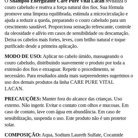
O
Shampoo Energizante Care Pure Vital Lacan
revitaliza o
couro cabeludo e
reativa a força natural dos fios. Sua fórmula
promove uma limpeza equilibrada, estimula a
microcirculação e
ajuda a reduzir a queda, preparando o couro cabeludo para um
crescimento saudável. Proporciona sensação refrescante, controle
da oleosidade e alívio
em casos de sensibilidade ou descamação.
Deixa os cabelos mais fortes, leves, com
brilho natural e toque
purificado desde a primeira aplicação.
MODO DE USO:
Aplicar no cabelo úmido, massageando o
couro cabeludo, distribuindo
suavemente o produto por toda a
extensão dos fios e enxaguar. Repetir o procedimento,
se
necessário. Para resultados ainda mais surpreendentes sugerimos o
uso dos demais
produtos da linha CARE PURE VITAL
LACAN.
PRECAUÇÕES:
Manter fora do alcance das crianças. Uso
externo. Não ingerir. Evitar o
contato com olhos e mucosas. Em
caso de contato, lave com água em abundância. Em
caso de
sensibilização, suspenda o uso. Este produto não é um protetor
solar.
COMPOSIÇÃO:
Aqua, Sodium Laureth Sulfate, Cocamide