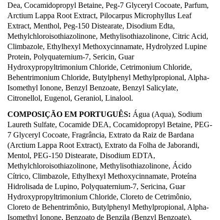
Dea, Cocamidopropyl Betaine,
Peg-7 Glyceryl Cocoate, Parfum,
Arctium Lappa Root Extract, Pilocarpus Microphyllus
Leaf
Extract, Menthol, Peg-150 Distearate, Disodium Edta,
Methylchloroisothiazolinone,
Methylisothiazolinone, Citric Acid,
Climbazole, Ethylhexyl Methoxycinnamate, Hydrolyzed
Lupine
Protein, Polyquaternium-7, Sericin, Guar
Hydroxypropyltrimonium Chloride,
Cetrimonium Chloride,
Behentrimonium Chloride, Butylphenyl Methylpropional,
Alpha-
Isomethyl Ionone, Benzyl Benzoate, Benzyl Salicylate,
Citronellol, Eugenol,
Geraniol, Linalool.
COMPOSIÇÃO EM PORTUGUÊS:
Água (Aqua), Sodium
Laureth Sulfate, Cocamide
DEA, Cocamidopropyl Betaine, PEG-
7 Glyceryl Cocoate, Fragrância, Extrato da Raiz de
Bardana
(Arctium Lappa Root Extract), Extrato da Folha de Jaborandi,
Mentol, PEG-150
Distearate, Disodium EDTA,
Methylchloroisothiazolinone, Methylisothiazolinone, Ácido
Cítrico, Climbazole, Ethylhexyl Methoxycinnamate, Proteína
Hidrolisada de Lupino,
Polyquaternium-7, Sericina, Guar
Hydroxypropyltrimonium Chloride, Cloreto de
Cetrimônio,
Cloreto de Behentrimônio, Butylphenyl Methylpropional, Alpha-
Isomethyl
Ionone, Benzoato de Benzila (Benzyl Benzoate),