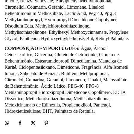
Ionone, Benzyl Salicylate, Butylphenyl Methylpropional,
Citronellol, Coumarin, Geraniol, Limonene, Linalool,
Behentrimonium Methosulfate, Lactic Acid, Peg-40, Ppg-8
Methylaminopropyl, Hydropropyl Dimethicone Copolymer,
Disodium Edta, Methylchloroisothiazolinone,
Methylisothiazolinone, Ethylhexyl Methoxycinnamate, Propylene
Glycol, Panthenol, Hydroxyethylcellulose, Bht, Retinyl Palmitate.
COMPOSIÇÃO EM PORTUGUÊS:
Água, Álcool
Cetoestearílico, Glicerina, Cloreto de Cetrimônio, Cloreto de
Behentrimônio, Estearamidopropil Dimetilamina, Manteiga de
Karité, Ciclopentasiloxano, Dimeticone, Fragrância, Alfa-Isometil
Ionona, Salicilato de Benzila, Butilfenil Metilpropional,
Citronelol, Cumarina, Geraniol, Limoneno, Linalol, Metossulfato
de Behentrimônio, Ácido Lático, PEG-40, PPG-8
Metilaminopropil Hidroxipropil Dimeticone Copolímero, EDTA
Dissódico, Metilcloroisotiazolinona, Metilisotiazolinona,
Metoxicinamato de Etilhexila, Propilenoglicol, Pantenol,
Hidroxietilcelulose, BHT, Palmitato de Retinila.