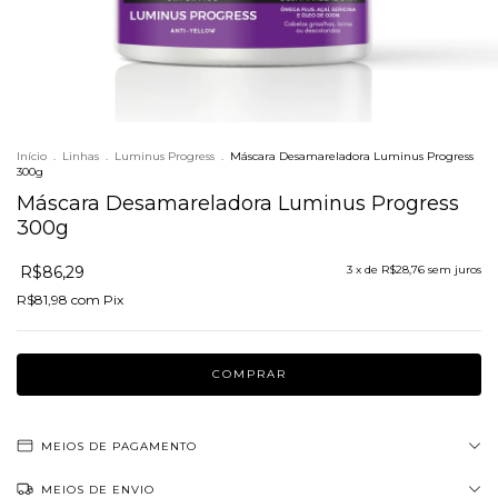
Início
.
Linhas
.
Luminus Progress
.
Máscara Desamareladora Luminus Progress
300g
Máscara Desamareladora Luminus Progress
300g
R$86,29
3
x de
R$28,76
sem juros
R$81,98
com
Pix
MEIOS DE PAGAMENTO
MEIOS DE ENVIO