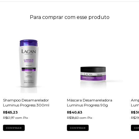
Para comprar com esse produto
Shampoo Desamarelador
Máscara Desamareladora
Amp
Luminus Progress 300ml
Luminus Progress 90g
Lum
R$65,23
R$40,63
R$3
R$61,97
com
Pix
R$38,60
com
Pix
R$29