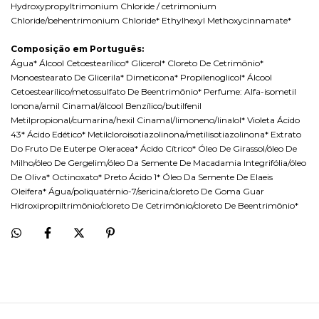
Hydroxypropyltrimonium Chloride / cetrimonium
Chloride/behentrimonium Chloride* Ethylhexyl Methoxycinnamate*
Composição em Português:
Água* Álcool Cetoestearílico* Glicerol* Cloreto De Cetrimônio*
Monoestearato De Glicerila* Dimeticona* Propilenoglicol* Álcool
Cetoestearílico/metossulfato De Beentrimônio* Perfume: Alfa-isometil
Ionona/amil Cinamal/álcool Benzílico/butilfenil
Metilpropional/cumarina/hexil Cinamal/limoneno/linalol* Violeta Ácido
43* Ácido Edético* Metilcloroisotiazolinona/metilisotiazolinona* Extrato
Do Fruto De Euterpe Oleracea* Ácido Cítrico* Óleo De Girassol/óleo De
Milho/óleo De Gergelim/óleo Da Semente De Macadamia Integrifólia/óleo
De Oliva* Octinoxato* Preto Ácido 1* Óleo Da Semente De Elaeis
Oleifera* Água/poliquatérnio-7/sericina/cloreto De Goma Guar
Hidroxipropiltrimônio/cloreto De Cetrimônio/cloreto De Beentrimônio*