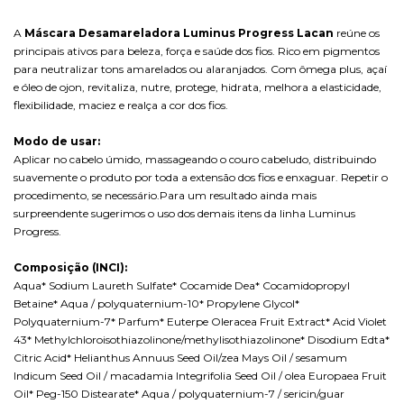
A
Máscara Desamareladora Luminus Progress Lacan
reúne os
principais ativos para beleza, força e saúde dos fios. Rico em pigmentos
para neutralizar tons amarelados ou alaranjados. Com ômega plus, açaí
e óleo de ojon, revitaliza, nutre, protege, hidrata, melhora a elasticidade,
flexibilidade, maciez e realça a cor dos fios.
Modo de usar:
Aplicar no cabelo úmido, massageando o couro cabeludo, distribuindo
suavemente o produto por toda a extensão dos fios e enxaguar. Repetir o
procedimento, se necessário.Para um resultado ainda mais
surpreendente sugerimos o uso dos demais itens da linha Luminus
Progress.
Composição (INCI):
Aqua* Sodium Laureth Sulfate* Cocamide Dea* Cocamidopropyl
Betaine* Aqua / polyquaternium-10* Propylene Glycol*
Polyquaternium-7* Parfum* Euterpe Oleracea Fruit Extract* Acid Violet
43* Methylchloroisothiazolinone/methylisothiazolinone* Disodium Edta*
Citric Acid* Helianthus Annuus Seed Oil/zea Mays Oil / sesamum
Indicum Seed Oil / macadamia Integrifolia Seed Oil / olea Europaea Fruit
Oil* Peg-150 Distearate* Aqua / polyquaternium-7 / sericin/guar