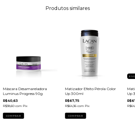
Produtos similares
ES
Máscara Desamareladora
Matizador Efeito Pérola Color
Mati
Luminus Progress 90g
Up 300ml
Up 
R$40,63
R$67,75
R$6
R$38,60
com
Pix
R$64,36
com
Pix
R$64