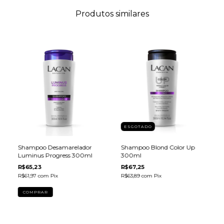
Produtos similares
ESGOTADO
Shampoo Desamarelador
Shampoo Blond Color Up
Luminus Progress 300ml
300ml
R$65,23
R$67,25
R$61,97
com
Pix
R$63,89
com
Pix