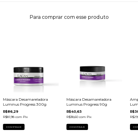
Para comprar com esse produto
Máscara Desamareladora
Máscara Desamareladora
Amp
Luminus Progress 300g
Luminus Progress 90g
Lum
R$86,29
R$40,63
R$3
R$81,98
com
Pix
R$38,60
com
Pix
R$29