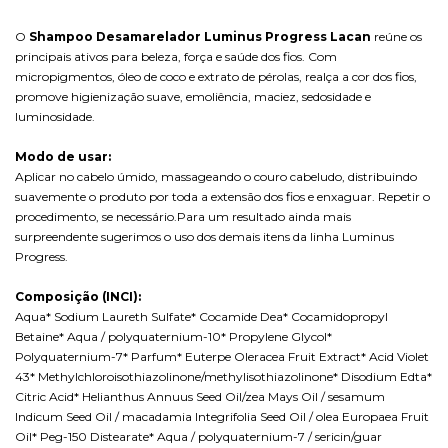
O
Shampoo Desamarelador Luminus Progress Lacan
reúne os
principais ativos para beleza, força e saúde dos fios. Com
micropigmentos, óleo de coco e extrato de pérolas, realça a cor dos fios,
promove higienização suave, emoliência, maciez, sedosidade e
luminosidade.
Modo de usar:
Aplicar no cabelo úmido, massageando o couro cabeludo, distribuindo
suavemente o produto por toda a extensão dos fios e enxaguar. Repetir o
procedimento, se necessário.Para um resultado ainda mais
surpreendente sugerimos o uso dos demais itens da linha Luminus
Progress.
Composição (INCI):
Aqua* Sodium Laureth Sulfate* Cocamide Dea* Cocamidopropyl
Betaine* Aqua / polyquaternium-10* Propylene Glycol*
Polyquaternium-7* Parfum* Euterpe Oleracea Fruit Extract* Acid Violet
43* Methylchloroisothiazolinone/methylisothiazolinone* Disodium Edta*
Citric Acid* Helianthus Annuus Seed Oil/zea Mays Oil / sesamum
Indicum Seed Oil / macadamia Integrifolia Seed Oil / olea Europaea Fruit
Oil* Peg-150 Distearate* Aqua / polyquaternium-7 / sericin/guar