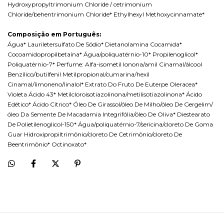
Hydroxypropyltrimonium Chloride / cetrimonium
Chloride/behentrimonium Chloride* Ethylhexyl Methoxycinnamate*
Composição em Português:
Água* Lauriletersulfato De Sódio* Dietanolamina Cocamida*
Cocoamidopropilbetaína* Água/poliquatérnio-10* Propilenoglicol*
Poliquatérnio-7* Perfume: Alfa-isometil Ionona/amil Cinamal/álcool
Benzílico/butilfenil Metilpropional/cumarina/hexil
Cinamal/limoneno/linalol* Extrato Do Fruto De Euterpe Oleracea*
Violeta Ácido 43* Metilcloroisotiazolinona/metilisotiazolinona* Ácido
Edético* Ácido Cítrico* Óleo De Girassol/óleo De Milho/óleo De Gergelim/
óleo Da Semente De Macadamia Integrifólia/óleo De Oliva* Diestearato
De Polietilenoglicol-150* Água/poliquatérnio-7/sericina/cloreto De Goma
Guar Hidroxipropiltrimônio/cloreto De Cetrimônio/cloreto De
Beentrimônio* Octinoxato*