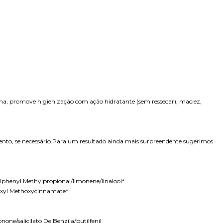
icina, promove higienização com ação hidratante (sem ressecar), maciez,
ento, se necessário.Para um resultado ainda mais surpreendente sugerimos
phenyl Methylpropional/limonene/linalool*
lhexyl Methoxycinnamate*
ne/salicilato De Benzila/butilfenil