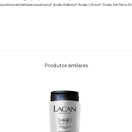
tiazolinona/metilisotiazolinona* Ácido Edético* Ácido Cítrico* Óxido De Ferro P
Produtos similares