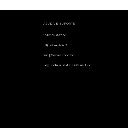
AJUDA E SUPORTE
5511917060975
(11) 3934-4570
sac@lacan.com.br
Segunda a Sexta: 09h às 18h