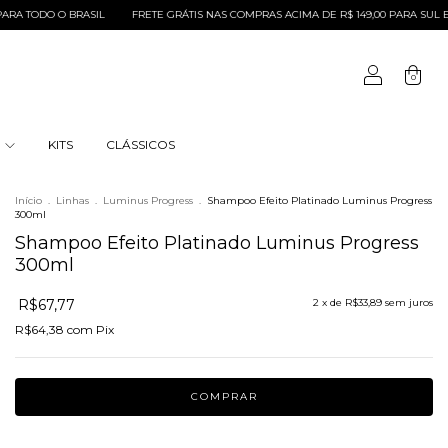
DO O BRASIL
FRETE GRÁTIS NAS COMPRAS ACIMA DE R$ 149,00 PARA SUL E SUDEST
0
S
KITS
CLÁSSICOS
Início
.
Linhas
.
Luminus Progress
.
Shampoo Efeito Platinado Luminus Progress
300ml
Shampoo Efeito Platinado Luminus Progress
300ml
R$67,77
2
x de
R$33,89
sem juros
R$64,38
com
Pix