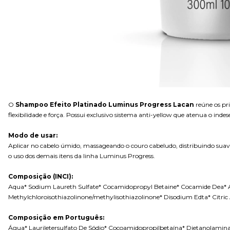
O
Shampoo Efeito Platinado Luminus Progress Lacan
reúne os pr
flexibilidade e força. Possui exclusivo sistema anti-yellow que atenua o inde
Modo de usar:
Aplicar no cabelo úmido, massageando o couro cabeludo, distribuindo suav
o uso dos demais itens da linha Luminus Progress.
Composição (INCI):
Aqua* Sodium Laureth Sulfate* Cocamidopropyl Betaine* Cocamide Dea* A
Methylchloroisothiazolinone/methylisothiazolinone* Disodium Edta* Citric 
Composição em Português:
Água* Lauriletersulfato De Sódio* Cocoamidopropilbetaína* Dietanolamina C