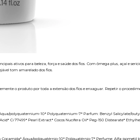
incipais ativos para beleza, força e saúde dos fios. Com ômega plus, açaí e ser
sejável tom amarelado dos fios.
emente o produto por toda a extensão dos fios e enxaguar. Repetir o procedim
qua/polyquaternium-10* Polyquaternium-7* Parfum: Benzyl Salicylate/butyl
Acid* Ci 77499* Pearl Extract* Cocos Nucifera Oil* Peg-150 Distearate* Ethy
ocamida* Água/poliquatérnio-10* Poliquatérnio-7* Perfume: Alfa-isometil Iono