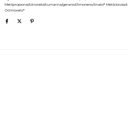
Metilpropional/citronelol/cumarina/geraniol/limoneno/linalol* Metilcloroiso
Octinoxato*