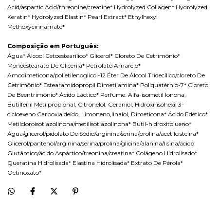
Acid/aspartic Acid/threonine/creatine* Hydrolyzed Collagen* Hydrolyzed
Keratin* Hydrolyzed Elastin* Pearl Extract* Ethylhexyl
Methoxycinnamate*
Composição em Português:
Água* Álcool Cetoestearílico* Glicerol* Cloreto De Cetrimônio*
Monoestearato De Glicerila* Petrolato Amarelo*
Amodimeticona/polietilenoglicol-12 Éter De Álcool Tridecílico/cloreto De
Cetrimônio* Estearamidopropil Dimetilamina* Poliquatérnio-7* Cloreto
De Beentrimônio* Ácido Láctico* Perfume: Alfa-isometil Ionona,
Butilfenil Metilpropional, Citronelol, Geraniol, Hidroxi-isohexil 3-
cicloexeno Carboxialdeído, Limoneno,linalol, Dimeticona* Ácido Edético*
Metilcloroisotiazolinona/metilisotiazolinona* Butil-hidroxitolueno*
Água/glicerol/pidolato De Sódio/arginina/serina/prolina/acetilcisteína*
Glicerol/pantenol/arginina/serina/prolina/glicina/alanina/lisina/ácido
Glutâmico/ácido Aspártico/treonina/creatina* Colágeno Hidrolisado*
Queratina Hidrolisada* Elastina Hidrolisada* Extrato De Pérola*
Octinoxato*