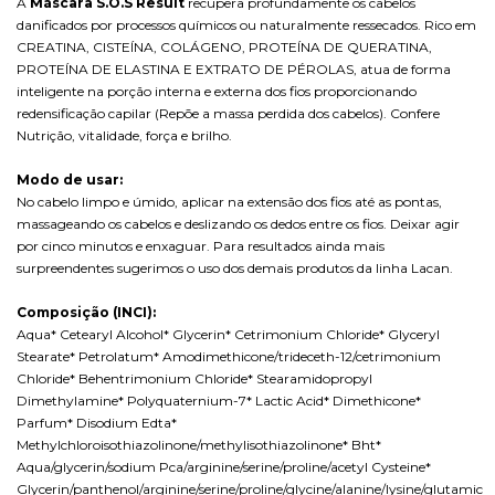
A
Máscara S.O.S Result
recupera profundamente os cabelos
danificados por processos químicos ou naturalmente ressecados. Rico em
CREATINA, CISTEÍNA, COLÁGENO, PROTEÍNA DE QUERATINA,
PROTEÍNA DE ELASTINA E EXTRATO DE PÉROLAS, atua de forma
inteligente na porção interna e externa dos fios proporcionando
redensificação capilar (Repõe a massa perdida dos cabelos). Confere
Nutrição, vitalidade, força e brilho.
Modo de usar:
No cabelo limpo e úmido, aplicar na extensão dos fios até as pontas,
massageando os cabelos e deslizando os dedos entre os fios. Deixar agir
por cinco minutos e enxaguar. Para resultados ainda mais
surpreendentes sugerimos o uso dos demais produtos da linha Lacan.
Composição (INCI):
Aqua* Cetearyl Alcohol* Glycerin* Cetrimonium Chloride* Glyceryl
Stearate* Petrolatum* Amodimethicone/trideceth-12/cetrimonium
Chloride* Behentrimonium Chloride* Stearamidopropyl
Dimethylamine* Polyquaternium-7* Lactic Acid* Dimethicone*
Parfum* Disodium Edta*
Methylchloroisothiazolinone/methylisothiazolinone* Bht*
Aqua/glycerin/sodium Pca/arginine/serine/proline/acetyl Cysteine*
Glycerin/panthenol/arginine/serine/proline/glycine/alanine/lysine/glutamic