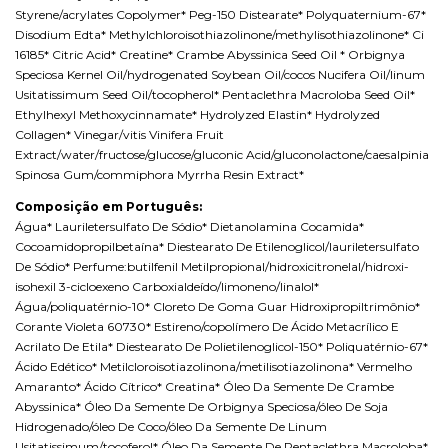
Styrene/acrylates Copolymer* Peg-150 Distearate* Polyquaternium-67*
Disodium Edta* Methylchloroisothiazolinone/methylisothiazolinone* Ci
16185* Citric Acid* Creatine* Crambe Abyssinica Seed Oil * Orbignya
Speciosa Kernel Oil/hydrogenated Soybean Oil/cocos Nucifera Oil/linum
Usitatissimum Seed Oil/tocopherol* Pentaclethra Macroloba Seed Oil*
Ethylhexyl Methoxycinnamate* Hydrolyzed Elastin* Hydrolyzed
Collagen* Vinegar/vitis Vinifera Fruit
Extract/water/fructose/glucose/gluconic Acid/gluconolactone/caesalpinia
Spinosa Gum/commiphora Myrrha Resin Extract*
Composição em Português:
Água* Lauriletersulfato De Sódio* Dietanolamina Cocamida*
Cocoamidopropilbetaína* Diestearato De Etilenoglicol/lauriletersulfato
De Sódio* Perfume:butilfenil Metilpropional/hidroxicitronelal/hidroxi-
isohexil 3-cicloexeno Carboxialdeído/limoneno/linalol*
Água/poliquatérnio-10* Cloreto De Goma Guar Hidroxipropiltrimônio*
Corante Violeta 60730* Estireno/copolímero De Ácido Metacrílico E
Acrilato De Etila* Diestearato De Polietilenoglicol-150* Poliquatérnio-67*
Ácido Edético* Metilcloroisotiazolinona/metilisotiazolinona* Vermelho
Amaranto* Ácido Cítrico* Creatina* Óleo Da Semente De Crambe
Abyssinica* Óleo Da Semente De Orbignya Speciosa/óleo De Soja
Hidrogenado/óleo De Coco/óleo Da Semente De Linum
Usitatissimum/tocoferol* Óleo Da Semente De Pentaclethra Macroloba*