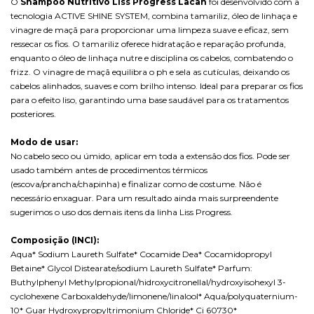
O
Shampoo Nutritivo Liss Progress Lacan
foi desenvolvido com a
tecnologia ACTIVE SHINE SYSTEM, combina tamariliz, óleo de linhaça e
vinagre de maçã para proporcionar uma limpeza suave e eficaz, sem
ressecar os fios. O tamariliz oferece hidratação e reparação profunda,
enquanto o óleo de linhaça nutre e disciplina os cabelos, combatendo o
frizz. O vinagre de maçã equilibra o ph e sela as cutículas, deixando os
cabelos alinhados, suaves e com brilho intenso. Ideal para preparar os fios
para o efeito liso, garantindo uma base saudável para os tratamentos
posteriores.
Modo de usar:
No cabelo seco ou úmido, aplicar em toda a extensão dos fios. Pode ser
usado também antes de procedimentos térmicos
(escova/prancha/chapinha) e finalizar como de costume. Não é
necessário enxaguar. Para um resultado ainda mais surpreendente
sugerimos o uso dos demais itens da linha Liss Progress.
Composição (INCI):
Aqua* Sodium Laureth Sulfate* Cocamide Dea* Cocamidopropyl
Betaine* Glycol Distearate/sodium Laureth Sulfate* Parfum:
Buthylphenyl Methylpropional/hidroxycitronellal/hydroxyisohexyl 3-
cyclohexene Carboxaldehyde/limonene/linalool* Aqua/polyquaternium-
10* Guar Hydroxypropyltrimonium Chloride* Ci 60730*