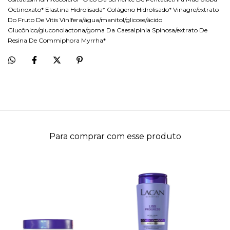
Octinoxato* Elastina Hidrolisada* Colágeno Hidrolisado* Vinagre/extrato
Do Fruto De Vitis Vinífera/água/manitol/glicose/ácido
Glucônico/gluconolactona/goma Da Caesalpinia Spinosa/extrato De
Resina De Commiphora Myrrha*
Para comprar com esse produto