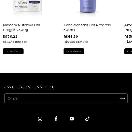
Máscara Nutritiva Liss
Condicionador Liss Progress
Ampo
Progress 300g
300ml
Prog
R$76,22
R$68,30
R$3
R$72,41
com
Pix
R$64,89
com
Pix
R$29
ASSINE NOSSA NEWSLETTER