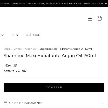
OMPRAS ACIMA DE R$ 149,00 PARA SUL E SUDESTE E R$ 299 PARA TODO O BRASIL
0
S
KITS
CLÁSSICOS
Início
.
Linhas
.
Argan Oil
.
Shampoo Maxi Hidratante Argan Oil 150ml
Shampoo Maxi Hidratante Argan Oil 150ml
R$41,19
R$39,13
com
Pix
MEIOS DE PAGAMENTO