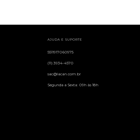
AJUDA E SUPORTE
5511917060975
(11) 3934-4570
sac@lacan.com.br
Segunda a Sexta: 09h às 18h