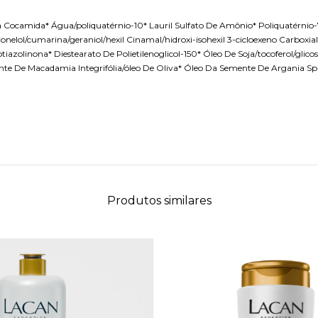
 Cocamida* Água/poliquatérnio-10* Lauril Sulfato De Amônio* Poliquatérnio-7
citronelol/cumarina/geraniol/hexil Cinamal/hidroxi-isohexil 3-cicloexeno Carb
iazolinona* Diestearato De Polietilenoglicol-150* Óleo De Soja/tocoferol/glicosi
ente De Macadamia Integrifólia/óleo De Oliva* Óleo Da Semente De Argania Sp
Produtos similares