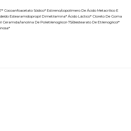
* Cocoanfoacetato Sódico* Estireno/copolímero De Ácido Metacrílico E
oxialdeído Estearamidopropil Dimetilamina* Ácido Láctico* Cloreto De Goma
l Ceramida/lanolina De Polietilenoglicol-75/diestearato De Etilenoglicol*
inosa*