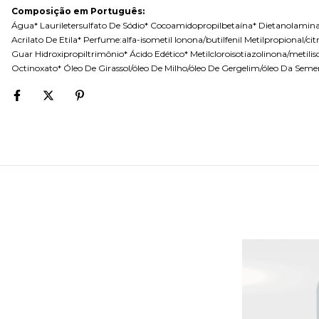
Composição em Português:
Água* Lauriletersulfato De Sódio* Cocoamidopropilbetaína* Dietanolamina
Acrilato De Etila* Perfume:alfa-isometil Ionona/butilfenil Metilpropional/
Guar Hidroxipropiltrimônio* Ácido Edético* Metilcloroisotiazolinona/metilisot
Octinoxato* Óleo De Girassol/óleo De Milho/óleo De Gergelim/óleo Da Sem