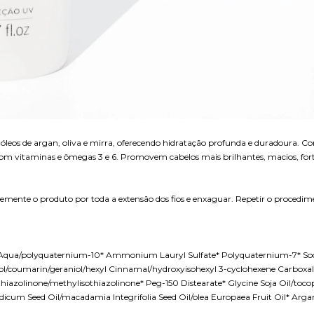
leos de argan, oliva e mirra, oferecendo hidratação profunda e duradoura. Co
 com vitaminas e ômegas 3 e 6. Promovem cabelos mais brilhantes, macios, fortal
mente o produto por toda a extensão dos fios e enxaguar. Repetir o procedime
 Aqua/polyquaternium-10* Ammonium Lauryl Sulfate* Polyquaternium-7* So
llol/coumarin/geraniol/hexyl Cinnamal/hydroxyisohexyl 3-cyclohexene Carboxa
zolinone/methylisothiazolinone* Peg-150 Distearate* Glycine Soja Oil/tocoph
um Seed Oil/macadamia Integrifolia Seed Oil/olea Europaea Fruit Oil* Argan