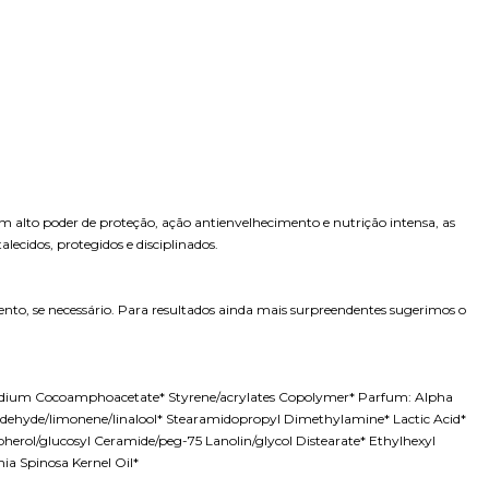
m alto poder de proteção, ação antienvelhecimento e nutrição intensa, as
ecidos, protegidos e disciplinados.
nto, se necessário. Para resultados ainda mais surpreendentes sugerimos o
dium Cocoamphoacetate* Styrene/acrylates Copolymer* Parfum: Alpha
ldehyde/limonene/linalool* Stearamidopropyl Dimethylamine* Lactic Acid*
erol/glucosyl Ceramide/peg-75 Lanolin/glycol Distearate* Ethylhexyl
ia Spinosa Kernel Oil*