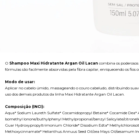
O
Shampoo Maxi Hidratante Argan Oil Lacan
combina os poderosos ó
fórmulas são facilmente absorvidas pela fibra capilar, enriquecendo os fios
Modo de usar:
Aplicar no cabelo úmido, massageando o couro cabeludo, distribuindo suave
uso dos demais produtos da linha Maxi Hidratante Argan Oil Lacan.
Composição (INCI):
Aqua* Sodium Laureth Sulfate* Cocamidopropyl Betaine* Cocamide Dea*
Isomethyl Ionone/buthylphenyl Methylpropional/benzyl Salicylate/citrone
Guar Hydroxypropyltrimonium Chloride* Disodium Edta* Methylchloroisothia
Methoxycinnamate* Helianthus Annuus Seed Oil/zea Mays Oil/sesamum Indic