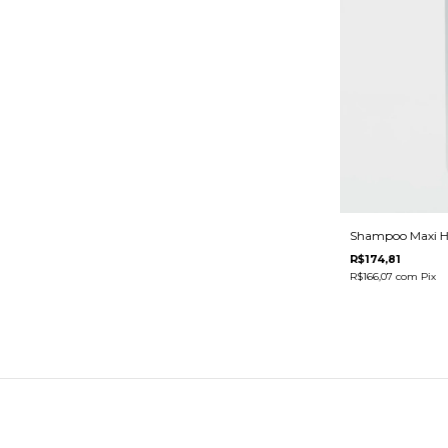
Shampoo Maxi Hi
R$174,81
R$166,07
com
Pix