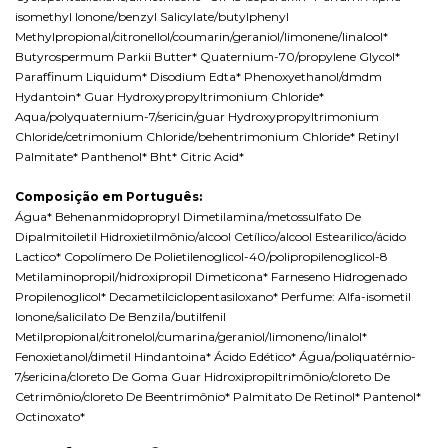
isomethyl Ionone/benzyl Salicylate/butylphenyl
Methylpropional/citronellol/coumarin/geraniol/limonene/linalool*
Butyrospermum Parkii Butter* Quaternium-70/propylene Glycol*
Paraffinum Liquidum* Disodium Edta* Phenoxyethanol/dmdm
Hydantoin* Guar Hydroxypropyltrimonium Chloride*
Aqua/polyquaternium-7/sericin/guar Hydroxypropyltrimonium
Chloride/cetrimonium Chloride/behentrimonium Chloride* Retinyl
Palmitate* Panthenol* Bht* Citric Acid*
Composição em Português:
Água* Behenanmidopropryl Dimetilamina/metossulfato De
Dipalmitoiletil Hidroxietilmônio/alcool Cetílico/alcool Estearilico/ácido
Lactico* Copolímero De Polietilenoglicol-40/polipropilenoglicol-8
Metilaminopropil/hidroxipropil Dimeticona* Farneseno Hidrogenado
Propilenoglicol* Decametilciclopentasiloxano* Perfume: Alfa-isometil
Ionone/salicilato De Benzila/butilfenil
Metilpropional/citronelol/cumarina/geraniol/limoneno/linalol*
Fenoxietanol/dimetil Hindantoina* Ácido Edético* Água/poliquatérnio-
7/sericina/cloreto De Goma Guar Hidroxipropiltrimônio/cloreto De
Cetrimônio/cloreto De Beentrimônio* Palmitato De Retinol* Pantenol*
Octinoxato*