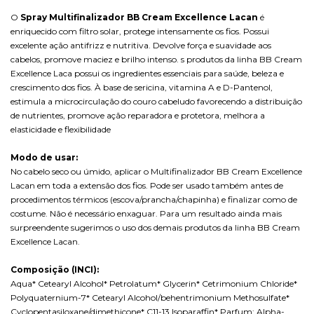
O
Spray Multifinalizador BB Cream Excellence Lacan
é
enriquecido com filtro solar, protege intensamente os fios. Possui
excelente ação antifrizz e nutritiva. Devolve força e suavidade aos
cabelos, promove maciez e brilho intenso. s produtos da linha BB Cream
Excellence Laca possui os ingredientes essenciais para saúde, beleza e
crescimento dos fios. À base de sericina, vitamina A e D-Pantenol,
estimula a microcirculação do couro cabeludo favorecendo a distribuição
de nutrientes, promove ação reparadora e protetora, melhora a
elasticidade e flexibilidade
Modo de usar:
No cabelo seco ou úmido, aplicar o Multifinalizador BB Cream Excellence
Lacan em toda a extensão dos fios. Pode ser usado também antes de
procedimentos térmicos (escova/prancha/chapinha) e finalizar como de
costume. Não é necessário enxaguar. Para um resultado ainda mais
surpreendente sugerimos o uso dos demais produtos da linha BB Cream
Excellence Lacan.
Composição (INCI):
Aqua* Cetearyl Alcohol* Petrolatum* Glycerin* Cetrimonium Chloride*
Polyquaternium-7* Cetearyl Alcohol/behentrimonium Methosulfate*
Cyclopentasiloxane/dimethicone* C11-13 Isoparaffin* Parfum: Alpha-