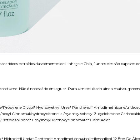
ssacarídeos extraídos das sementes de Linhaça e Chia, Juntos eles são capaze
de costume. Não é necessário enxaguar. Para um resultado ainda mais surpreen
e*Propylene Glycol* Hydroxyethyl Urea* Panthenol* Amodimethicone/tridecet
iol/hexyl Cinnamal/hydroxycitronellal/hydroxyisohexyl 3-cyclohexene Carboxal
lisothiazolinone* Ethylhexyl Methoxycinnamate* Citric Acid*
* Hidroxietil Ureia* Pantenol* Amodimeticona/polietilenoglicol-12 Éter De Álco