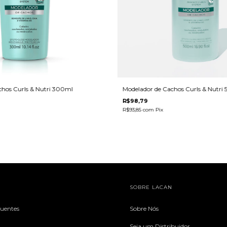
chos Curls & Nutri 300ml
Modelador de Cachos Curls & Nutri
R$98,79
R$93,85
com
Pix
SOBRE LACAN
quentes
Sobre Nós
Seja um Distribuidor