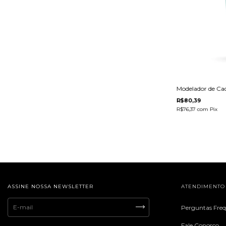
Modelador de Ca
R$80,39
R$76,37
com
Pix
ASSINE NOSSA NEWSLETTER
ATENDIMENTO
Perguntas Fre
Fale Conosco