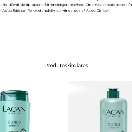
ila/butilfenil Metilpropional/citronelol/geraniol/hexil Cinamal/hidroxicitronelal
cido Edético* Fenoxietanol/dimetil Hindantoina* Ácido Cítrico*
Produtos similares