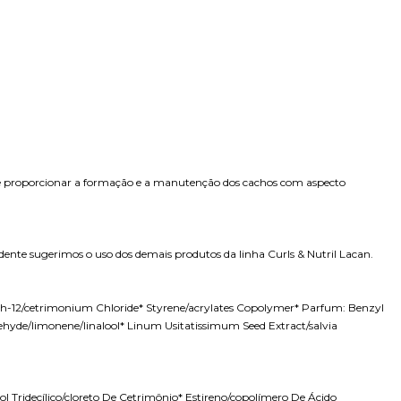
s de proporcionar a formação e a manutenção dos cachos com aspecto
dente sugerimos o uso dos demais produtos da linha Curls & NutriI Lacan.
h-12/cetrimonium Chloride* Styrene/acrylates Copolymer* Parfum: Benzyl
dehyde/limonene/linalool* Linum Usitatissimum Seed Extract/salvia
ol Tridecílico/cloreto De Cetrimônio* Estireno/copolímero De Ácido