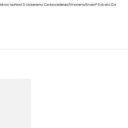
/hidroxi-isohexil 3-cicloexeno Carboxialdeído/limoneno/linalol* Extrato Da