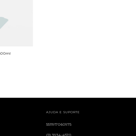
 500ml
AJUDA E SUPORTE
5511917060975
(11) 3934-4570