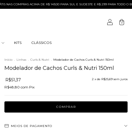
S COMPRAS ACIMA DE R$ 149,00 PARA SUL E SUDESTE E R$ 299 PARA TODO O BRASIL
0
S
KITS
CLÁSSICOS
Início
.
Linhas
.
Curls & Nutri
.
Modelador de Cachos Curls & Nutri 150ml
Modelador de Cachos Curls & Nutri 150ml
R$51,37
2
x de
R$25,69
sem juros
R$48,80
com
Pix
MEIOS DE PAGAMENTO