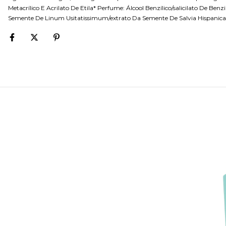
Metacrílico E Acrilato De Etila* Perfume: Álcool Benzílico/salicilato De Benz
Semente De Linum Usitatissimum/extrato Da Semente De Salvia Hispanica* Á