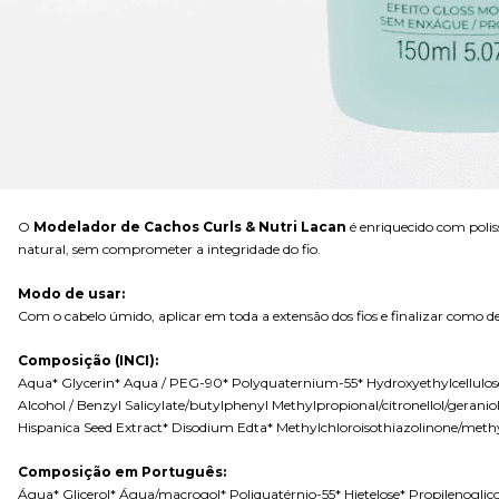
O
Modelador de Cachos Curls & Nutri Lacan
é enriquecido com poli
natural, sem comprometer a integridade do fio.
Modo de usar:
Com o cabelo úmido, aplicar em toda a extensão dos fios e finalizar como 
Composição (INCI):
Aqua* Glycerin* Aqua / PEG-90* Polyquaternium-55* Hydroxyethylcellulos
Alcohol / Benzyl Salicylate/butylphenyl Methylpropional/citronellol/geran
Hispanica Seed Extract* Disodium Edta* Methylchloroisothiazolinone/methy
Composição em Português:
Água* Glicerol* Água/macrogol* Poliquatérnio-55* Hietelose* Propilenoglicol