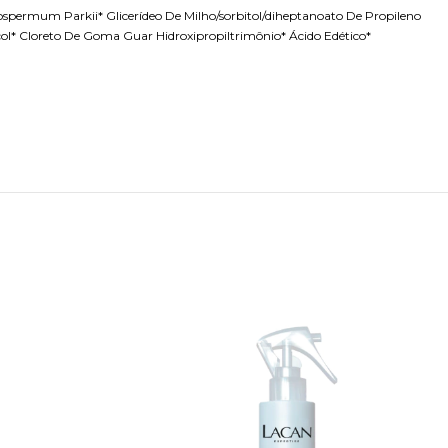
rospermum Parkii* Glicerídeo De Milho/sorbitol/diheptanoato De Propileno
icol* Cloreto De Goma Guar Hidroxipropiltrimônio* Ácido Edético*