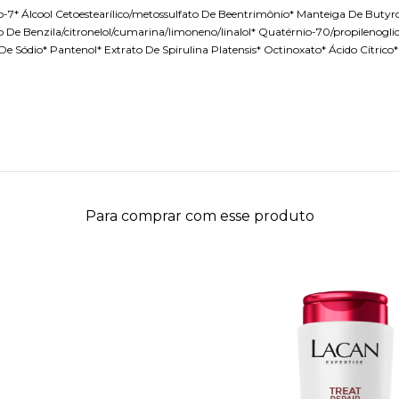
nio-7* Álcool Cetoestearílico/metossulfato De Beentrimônio* Manteiga De Buty
ato De Benzila/citronelol/cumarina/limoneno/linalol* Quatérnio-70/propilenogl
e Sódio* Pantenol* Extrato De Spirulina Platensis* Octinoxato* Ácido Cítrico*
Para comprar com esse produto