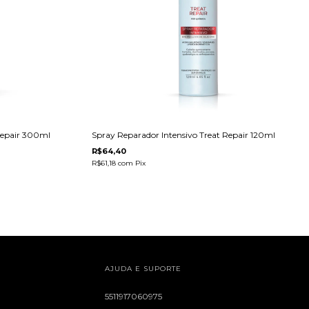
Repair 300ml
Spray Reparador Intensivo Treat Repair 120ml
R$64,40
R$61,18
com
Pix
AJUDA E SUPORTE
5511917060975