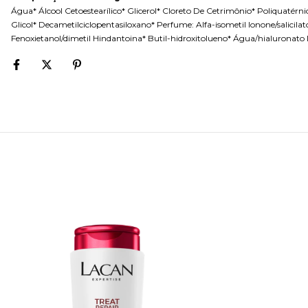
Água* Álcool Cetoestearílico* Glicerol* Cloreto De Cetrimônio* Poliquatér
Glicol* Decametilciclopentasiloxano* Perfume: Alfa-isometil Ionone/salicil
Fenoxietanol/dimetil Hindantoina* Butil-hidroxitolueno* Água/hialuronato D