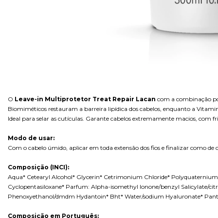
O
Leave-in Multiprotetor Treat Repair Lacan
com a combinação pode
Biomiméticos restauram a barreira lipídica dos cabelos, enquanto a Vitami
Ideal para selar as cutículas. Garante cabelos extremamente macios, com friz
Modo de usar:
Com o cabelo úmido, aplicar em toda extensão dos fios e finalizar como de
Composição (INCI):
Aqua* Cetearyl Alcohol* Glycerin* Cetrimonium Chloride* Polyquaternium
Cyclopentasiloxane* Parfum: Alpha-isomethyl Ionone/benzyl Salicylate/c
Phenoxyethanol/dmdm Hydantoin* Bht* Water/sodium Hyaluronate* Pantheno
Composição em Português: