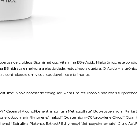
rosa de Lipídeos Biomiméticos, Vitamina B5 e Ácido Hialurônico, este condici
na B5 hidrata e melhora a elasticidade, reduzindo a quebra. O Ácido Hialurôn
z controlado e um visual saudável, liso e brilhante.
 costume. Não é necessário enxaguar. Para um resultado ainda mais surpreende
-7* Cetearyl Alcohol/behentrimonium Methosulfate* Butyrospermum Parkii But
itronellol/coumarin/limonene/linalool* Quaternium-70/propylene Glycol* Gua
l* Spirulina Platensis Extract* Ethylhexyl Methoxycinnamate* Citric Acid