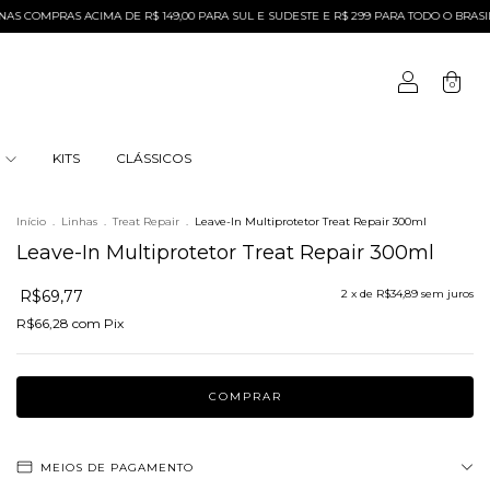
PRAS ACIMA DE R$ 149,00 PARA SUL E SUDESTE E R$ 299 PARA TODO O BRASIL
FR
0
S
KITS
CLÁSSICOS
Início
.
Linhas
.
Treat Repair
.
Leave-In Multiprotetor Treat Repair 300ml
Leave-In Multiprotetor Treat Repair 300ml
R$69,77
2
x de
R$34,89
sem juros
R$66,28
com
Pix
MEIOS DE PAGAMENTO