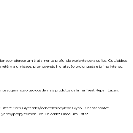
onador oferece um tratamento profundo e selante para os fios. Os Lipídeos
ico retém a umidade, promovendo hidratação prolongada e brilho intenso.
nte sugerimos o uso dos demais produtos da linha Treat Repair Lacan.
ter* Corn Glycerides/sorbitol/propylene Glycol Diheptanoate*
r Hydroxypropyltrimonium Chloride* Disodium Edta*
*