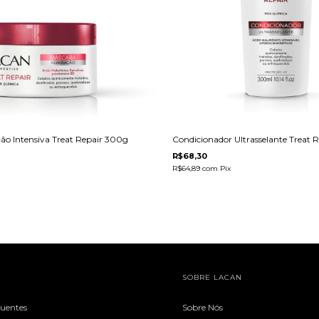
ão Intensiva Treat Repair 300g
Condicionador Ultrasselante Treat 
R$68,30
R$64,89
com
Pix
SOBRE LACAN
quentes
Sobre Nós